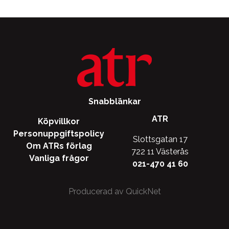
De
De
olika
olika
alternativen
alternati
kan
kan
väljas
väljas
på
på
produktsidan
produkts
Snabblänkar
ATR
Köpvillkor
Personuppgiftspolicy
Slottsgatan 17
Om ATRs förlag
722 11 Västerås
Vanliga frågor
021-470 41 60
Producerad av QuickNet