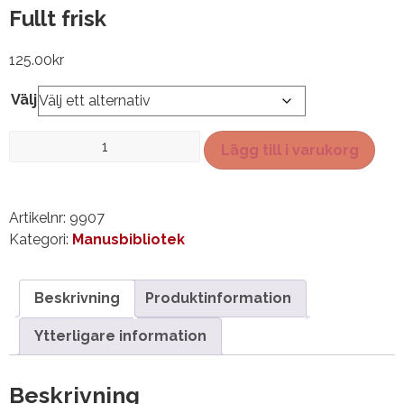
Fullt frisk
125.00
kr
Välj
Fullt
Lägg till i varukorg
frisk
mängd
Artikelnr:
9907
Kategori:
Manusbibliotek
Beskrivning
Produktinformation
Ytterligare information
Beskrivning