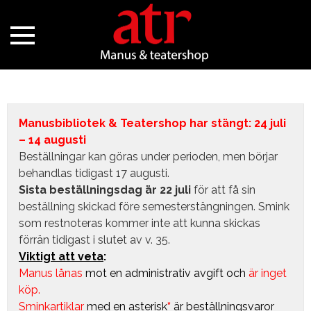
Manusbibliotek & Teatershop har stängt: 24 juli
– 14 augusti
Beställningar kan göras under perioden, men börjar
behandlas tidigast 17 augusti.
Sista beställningsdag är 22 juli
för att få sin
beställning skickad före semesterstängningen. Smink
som restnoteras kommer inte att kunna skickas
förrän tidigast i slutet av v. 35.
Viktigt att veta
:
Manus lånas
mot en administrativ avgift
och
är inget
köp.
Sminkartiklar
med en asterisk
*
är beställningsvaror