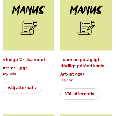
≈ [ungefär lika med]
…som en påtagligt
dödligt påtänd kanin
Art-nr: 4994
125.00
kr
Art-nr: 9253
125.00
kr
Den
här
Den
Välj alternativ
produkten
här
Välj alternativ
har
produkt
flera
har
varianter.
flera