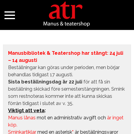
Manusbibliotek & Teatershop har stängt: 24 juli
– 14 augusti
Beställningar kan göras under perioden, men börjar
behandlas tidigast 17 augusti.
Sista beställningsdag är 22 juli
för att få sin
beställning skickad före semesterstängningen. Smink
som restnoteras kommer inte att kunna skickas
förrän tidigast i slutet av v. 35.
Viktigt att veta
:
Manus lånas
mot en administrativ avgift
och
är inget
köp.
Sminkartiklar
med en asterisk
*
är beställningsvaror