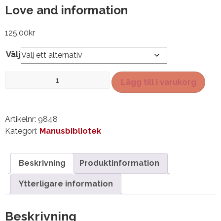
Love and information
125.00
kr
Välj
Love
Lägg till i varukorg
and
information
mängd
Artikelnr:
9848
Kategori:
Manusbibliotek
Beskrivning
Produktinformation
Ytterligare information
Beskrivning