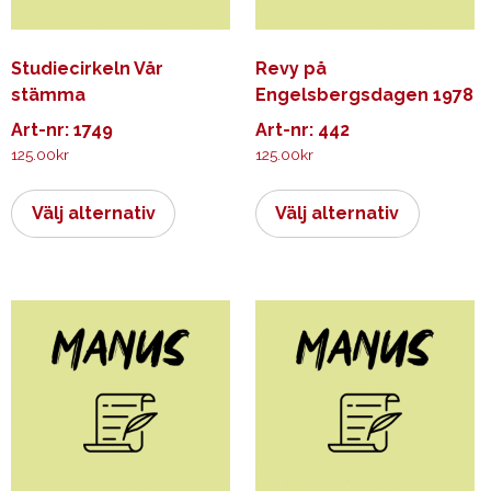
Studiecirkeln Vår
Revy på
stämma
Engelsbergsdagen 1978
Art-nr: 1749
Art-nr: 442
125.00
kr
125.00
kr
Den
Den
här
här
Välj alternativ
Välj alternativ
produkten
produkt
har
har
flera
flera
varianter.
varianter.
De
De
olika
olika
alternativen
alternati
kan
kan
väljas
väljas
på
på