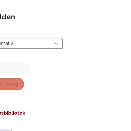
dden
 varukorg
sbibliotek