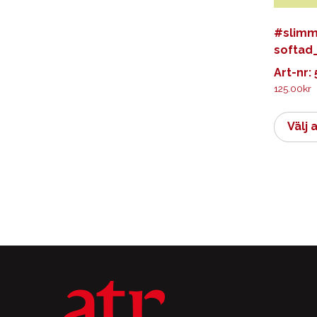
#slimm
softad_
Art-nr:
125.00
kr
Välj 