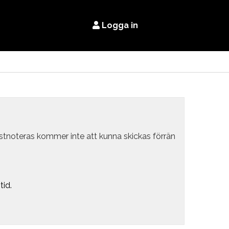
Logga in
estnoteras kommer inte att kunna skickas förrän
tid.