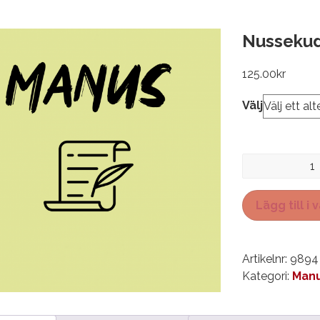
Nusseku
125.00
kr
Välj
Nussekudden
mängd
Lägg till i
Artikelnr:
9894
Kategori:
Manu