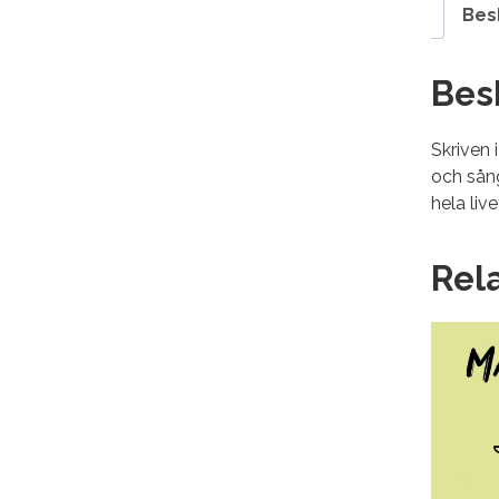
Bes
Bes
Skriven
och sång
hela liv
Rel