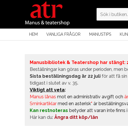
HEM
VANLIGA FRÅGOR
MANUSTIPS
KUN
Manusbibliotek & Teatershop har stängt: 24
Beställningar kan göras under perioden, men bö
Sista beställningsdag är 22 juli
för att få s
tidigast i slutet av v. 35.
Viktigt att veta
:
Manus lånas
mot en administrativ avgift
och
är
Sminkartiklar
med en asterisk
*
är beställningsva
Kan restnoteras
betyder att varan inte finns 
Här kan du:
Ångra ditt köp/lån