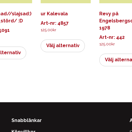
ad//slajsad:)
ur Kalevala
Revy på
störd/ :D
Engelsbergs
Art-nr: 4857
1978
 5091
125.00
kr
Art-nr: 442
Den
125.00
kr
Den
här
Välj alternativ
här
produkten
alternativ
produkten
har
Välj alterna
har
flera
flera
varianter.
varianter.
De
De
olika
olika
alternativen
alternativen
kan
kan
väljas
väljas
på
Snabblänkar
på
produktsidan
produktsidan
Köpvillkor