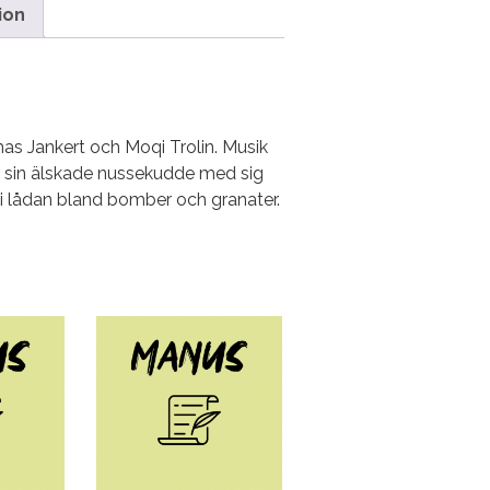
ion
s Jankert och Moqi Trolin. Musik
ar sin älskade nussekudde med sig
r i lådan bland bomber och granater.