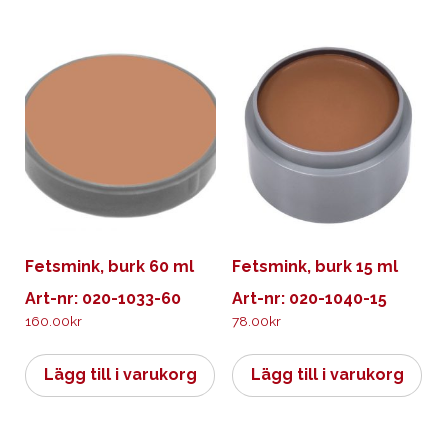
Fetsmink, burk 60 ml
Fetsmink, burk 15 ml
Art-nr: 020-1033-60
Art-nr: 020-1040-15
160.00
kr
78.00
kr
Lägg till i varukorg
Lägg till i varukorg