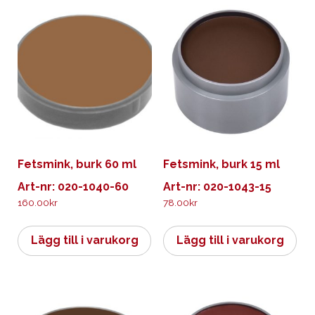
Fetsmink, burk 60 ml
Fetsmink, burk 15 ml
Art-nr: 020-1040-60
Art-nr: 020-1043-15
160.00
kr
78.00
kr
Lägg till i varukorg
Lägg till i varukorg