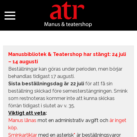
Manusbibliotek & Teatershop har stängt: 24 juli
– 14 augusti
Beställningar kan göras under perioden, men börjar
behandlas tidigast 17 augusti.
Sista beställningsdag är 22 juli
för att få sin
beställning skickad före semesterstängningen. Smink
som restnoteras kommer inte att kunna skickas
förrän tidigast i slutet av v. 35.
Viktigt att veta
:
Manus lånas
mot en administrativ avgift
och
är inget
köp.
Sminkartiklar
med en asterisk
*
är beställningsvaror