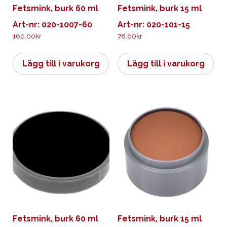
Fetsmink, burk 60 ml
Fetsmink, burk 15 ml
Art-nr: 020-1007-60
Art-nr: 020-101-15
160.00
kr
78.00
kr
Lägg till i varukorg
Lägg till i varukorg
Fetsmink, burk 60 ml
Fetsmink, burk 15 ml