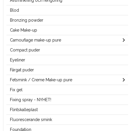
Avsminkning och rengöring
Blod
Bronzing powder
Cake Make-up
Camouflage make-up pure
Compact puder
Eyeliner
Färgat puder
Fetsmink / Creme Make-up pure
Fix gel
Fixing spray - NYHET!
Flintskalleplast
Fluorescerande smink
Foundation